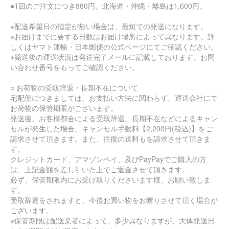
●1回のご注文につき880円。北海道・沖縄・離島は1,600円。
※配送希望日の指定が無い場合は、最短での発送になります。
※お届けまでに要する日数はお届け場所によって異なります。詳
しくはヤマト運輸・日本郵便の公式ページにてご確認ください。
※発送後の運送状況は発送完了メールに記載しております。お問
い合わせ番号をもってご確認ください。
○ お荷物の受取辞退・長期不在について
宅配便につきましては、お支払い方法に関わらず、運送会社にて
お荷物の保管期限がございます。
発送後、お客様都合による受取辞退、長期不在などによるキャン
セルが発生した場合、キャンセル手数料【2,200円(税込)】をご
請求させて頂きます。また、往復の送料もを請求させて頂きま
す。
クレジットカード、アマゾンペイ、及びPayPayでご購入の方
は、上記金額を差し引いた上でご返金させて頂きます。
必ず、保管期限内にお受け取りくださいます様、お願い致しま
す。
受取辞退をされますと、今後お買い物をお断りさせて頂く場合が
ございます。
※保管期限は配送業者によって、多少異なりますが、大体発送日