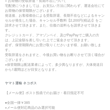
○ お荷物の受取辞退・長期不在について
宅配便につきましては、お支払い方法に関わらず、運送会社にて
お荷物の保管期限がございます。
発送後、お客様都合による受取辞退、長期不在などによるキャン
セルが発生した場合、キャンセル手数料【2,200円(税込)】をご
請求させて頂きます。また、往復の送料もを請求させて頂きま
す。
クレジットカード、アマゾンペイ、及びPayPayでご購入の方
は、上記金額を差し引いた上でご返金させて頂きます。
必ず、保管期限内にお受け取りくださいます様、お願い致しま
す。
受取辞退をされますと、今後お買い物をお断りさせて頂く場合が
ございます。
※保管期限は配送業者によって、多少異なりますが、大体発送日
から1週間ほどが目安となります。
ヤマト運輸 ネコポス
【メール便】ポスト投函でのお届け・着日指定不可
●全国一律￥385
※メール便対応商品のみ選択可能