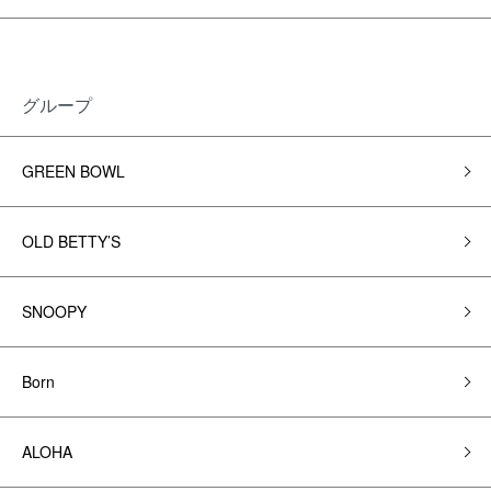
グループ
GREEN BOWL
OLD BETTY’S
SNOOPY
Born
ALOHA