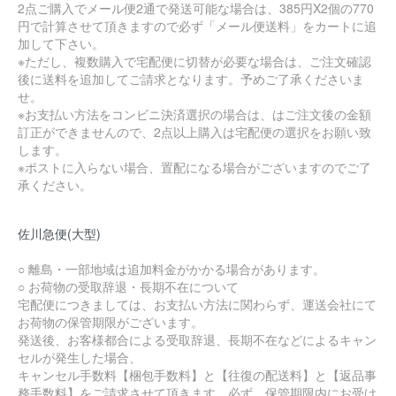
2点ご購入でメール便2通で発送可能な場合は、385円X2個の770
円で計算させて頂きますので必ず「メール便送料」をカートに追
加して下さい。
※ただし、複数購入で宅配便に切替が必要な場合は、ご注文確認
後に送料を追加してご請求となります。予めご了承くださいま
せ。
※お支払い方法をコンビニ決済選択の場合は、はご注文後の金額
訂正ができませんので、2点以上購入は宅配便の選択をお願い致
します。
※ポストに入らない場合、置配になる場合がございますのでご了
承ください。
佐川急便(大型)
○ 離島・一部地域は追加料金がかかる場合があります。
○ お荷物の受取辞退・長期不在について
宅配便につきましては、お支払い方法に関わらず、運送会社にて
お荷物の保管期限がございます。
発送後、お客様都合による受取辞退、長期不在などによるキャン
セルが発生した場合、
キャンセル手数料【梱包手数料】と【往復の配送料】と【返品事
務手数料】をご請求させて頂きます。必ず、保管期限内にお受け