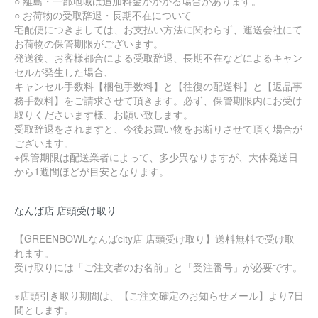
○ 離島・一部地域は追加料金がかかる場合があります。
○ お荷物の受取辞退・長期不在について
宅配便につきましては、お支払い方法に関わらず、運送会社にて
お荷物の保管期限がございます。
発送後、お客様都合による受取辞退、長期不在などによるキャン
セルが発生した場合、
キャンセル手数料【梱包手数料】と【往復の配送料】と【返品事
務手数料】をご請求させて頂きます。必ず、保管期限内にお受け
取りくださいます様、お願い致します。
受取辞退をされますと、今後お買い物をお断りさせて頂く場合が
ございます。
※保管期限は配送業者によって、多少異なりますが、大体発送日
から1週間ほどが目安となります。
なんば店 店頭受け取り
【GREENBOWLなんばcity店 店頭受け取り】送料無料で受け取
れます。
受け取りには「ご注文者のお名前」と「受注番号」が必要です。
※店頭引き取り期間は、【ご注文確定のお知らせメール】より7日
間とします。