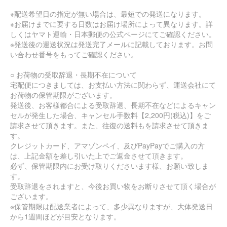
※配送希望日の指定が無い場合は、最短での発送になります。
※お届けまでに要する日数はお届け場所によって異なります。詳
しくはヤマト運輸・日本郵便の公式ページにてご確認ください。
※発送後の運送状況は発送完了メールに記載しております。お問
い合わせ番号をもってご確認ください。
○ お荷物の受取辞退・長期不在について
宅配便につきましては、お支払い方法に関わらず、運送会社にて
お荷物の保管期限がございます。
発送後、お客様都合による受取辞退、長期不在などによるキャン
セルが発生した場合、キャンセル手数料【2,200円(税込)】をご
請求させて頂きます。また、往復の送料もを請求させて頂きま
す。
クレジットカード、アマゾンペイ、及びPayPayでご購入の方
は、上記金額を差し引いた上でご返金させて頂きます。
必ず、保管期限内にお受け取りくださいます様、お願い致しま
す。
受取辞退をされますと、今後お買い物をお断りさせて頂く場合が
ございます。
※保管期限は配送業者によって、多少異なりますが、大体発送日
から1週間ほどが目安となります。