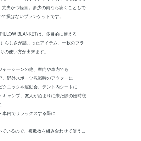
、丈夫かつ軽量。多少の雨なら凌ぐこともで
いて損はないブランケットです。
 PILLOW BLANKETは、多目的に使える
ッド）らしさが詰まったアイテム。一枚のブラ
通りの使い方が出来ます。
レジャーシーンの他、室内や車内でも
ドア、野外スポーツ観戦時のアウターに
：ピクニックや運動会、テント内シートに
）：キャンプ、友人が泊まりに来た際の臨時寝
に
内・車内でリラックスする際に
いているので、複数枚を組み合わせて使うこ