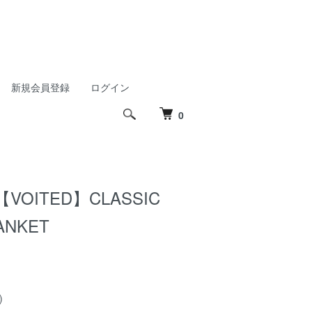
新規会員登録
ログイン
0
OITED】CLASSIC
ANKET
)