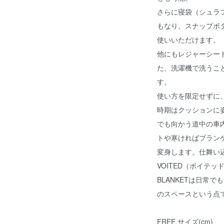
さらに寝袋（シュラ
もなり、スナップボ
使いいただけます。
他にもレジャーシー
た、洗濯機で洗うこ
す。
使い方を限定せずに
時期はクッションに
でも向かう道中の車
トや寒ければブラン
変身します。仕舞い
VOITED（ボイテッド
BLANKETは日常
のスペースという点
FREE サイズ(cm)