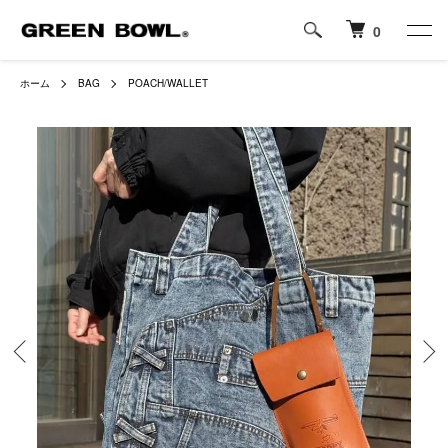
0
ホーム
BAG
POACH/WALLET