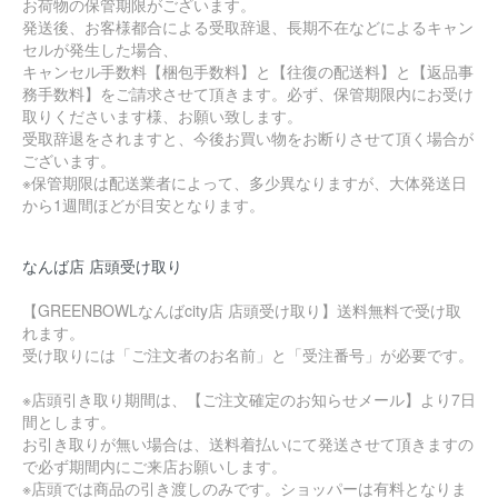
お荷物の保管期限がございます。
発送後、お客様都合による受取辞退、長期不在などによるキャン
セルが発生した場合、
キャンセル手数料【梱包手数料】と【往復の配送料】と【返品事
務手数料】をご請求させて頂きます。必ず、保管期限内にお受け
取りくださいます様、お願い致します。
受取辞退をされますと、今後お買い物をお断りさせて頂く場合が
ございます。
※保管期限は配送業者によって、多少異なりますが、大体発送日
から1週間ほどが目安となります。
なんば店 店頭受け取り
【GREENBOWLなんばcity店 店頭受け取り】送料無料で受け取
れます。
受け取りには「ご注文者のお名前」と「受注番号」が必要です。
※店頭引き取り期間は、【ご注文確定のお知らせメール】より7日
間とします。
お引き取りが無い場合は、送料着払いにて発送させて頂きますの
で必ず期間内にご来店お願いします。
※店頭では商品の引き渡しのみです。ショッパーは有料となりま