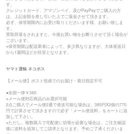
す。
クレジットカード、アマゾンペイ、及びPayPayでご購入の方
は、上記金額を差し引いた上でご返金させて頂きます。
必ず、保管期限内にお受け取りくださいます様、お願い致しま
す。
受取辞退をされますと、今後お買い物をお断りさせて頂く場合が
ございます。
※保管期限は配送業者によって、多少異なりますが、大体発送日
から1週間ほどが目安となります。
ヤマト運輸 ネコポス
【メール便】ポスト投函でのお届け・着日指定不可
●全国一律￥385
※メール便対応商品のみ選択可能
2点ご購入でメール便2通で発送可能な場合は、385円X2個の770
円で計算させて頂きますので必ず「メール便送料」をカートに追
加して下さい。
※ただし、複数購入で宅配便に切替が必要な場合は、ご注文確認
後に送料を追加してご請求となります。予めご了承くださいま