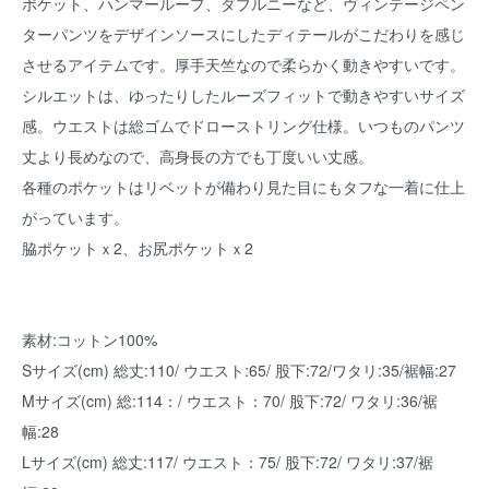
ポケット、ハンマーループ、ダブルニーなど、ヴィンテージペン
ターパンツをデザインソースにしたディテールがこだわりを感じ
させるアイテムです。厚手天竺なので柔らかく動きやすいです。
シルエットは、ゆったりしたルーズフィットで動きやすいサイズ
感。ウエストは総ゴムでドローストリング仕様。いつものパンツ
丈より長めなので、高身長の方でも丁度いい丈感。
各種のポケットはリベットが備わり見た目にもタフな一着に仕上
がっています。
脇ポケットｘ2、お尻ポケットｘ2
素材:コットン100%
Sサイズ(cm) 総丈:110/ ウエスト:65/ 股下:72/ワタリ:35/裾幅:27
Mサイズ(cm) 総:114：/ ウエスト：70/ 股下:72/ ワタリ:36/裾
幅:28
Lサイズ(cm) 総丈:117/ ウエスト：75/ 股下:72/ ワタリ:37/裾